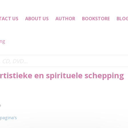
TACT US
ABOUT US
AUTHOR
BOOKSTORE
BLO
ing
rtistieke en spirituele schepping
 pagina's