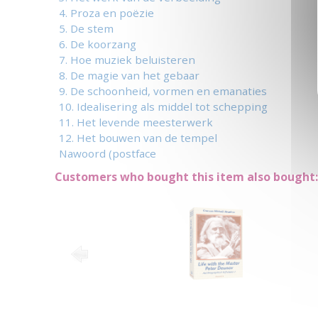
4. Proza en poëzie
5. De stem
6. De koorzang
7. Hoe muziek beluisteren
8. De magie van het gebaar
9. De schoonheid, vormen en emanaties
10. Idealisering als middel tot schepping
11. Het levende meesterwerk
12. Het bouwen van de tempel
Nawoord (postface
Customers who bought this item also bought: