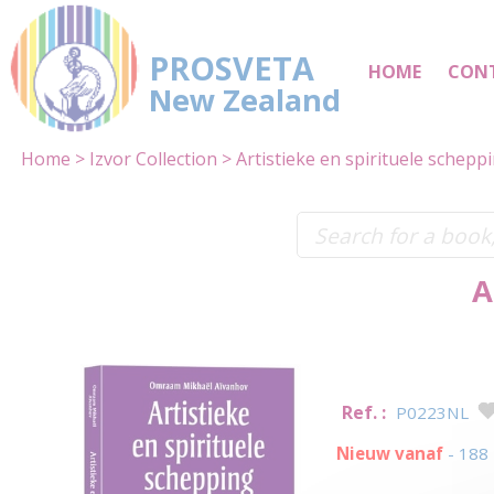
PROSVETA
HOME
CON
New Zealand
Home
Izvor Collection
Artistieke en spirituele schepp
A
Ref. :
P0223NL
Nieuw vanaf
- 188