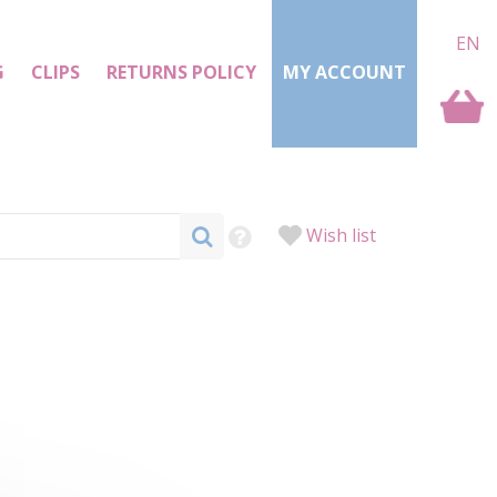
EN
G
CLIPS
RETURNS POLICY
MY ACCOUNT
Wish list