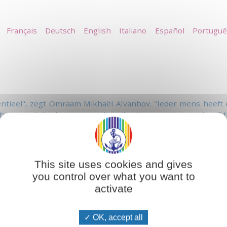
Français
Deutsch
English
Italiano
Español
Portuguê
sentieel", zegt Omraam Mikhaël Aïvanhov. "Ieder mens heef
uele aard. De kunstenaar die wil scheppen, dient zichzelf t
de hogere gebieden."
ieke schepping bepalen, geen andere zijn dan de wetten acht
innerlijke vernieuwing plaats, gelijk aan dat van de spiritual
aan zichzelf werkt, vergelijkbaar met de arbeid van de kunst
This site uses cookies and gives
you control over what you want to
activate
OK, accept all