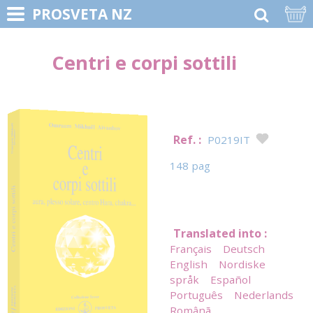
PROSVETA NZ
Centri e corpi sottili
Ref. :
P0219IT
148 pag
Translated into :
Français
Deutsch
English
Nordiske
språk
Español
Português
Nederlands
Românã