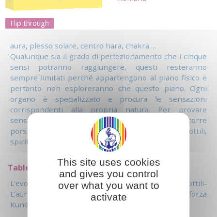
Flip through
aura, plesso solare, centro hara, chakra….
Qualunque sia il grado di perfezionamento che i cinque
sensi potranno raggiungere, questi resteranno
sempre limitati perché appartengono al piano fisico e
pertanto non esploreranno che questo piano. Ogni
organo è specializzato e procura le sensazioni
corrispondenti alla propria natura. Per provare
sensazioni nuove, più sottili e più spirituali occorre
porsi in relazione ad altri organi, ad altri centri sottili,
spirituali, posseduti da ogni essere umano.
This site uses cookies
Table of contents
and gives you control
L’evoluzione umana e lo sviluppo degli organi sottili-
over what you want to
L’aura- Il plesso solare- Il centro Hara- La forza
activate
Kundalini - I Chakra