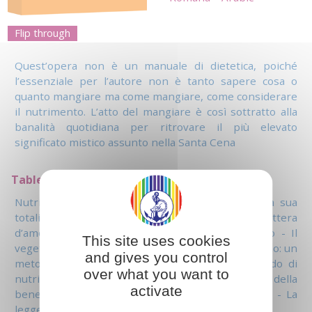
Flip through
Quest’opera non è un manuale di dietetica, poiché
l’essenziale per l’autore non è tanto sapere cosa o
quanto mangiare ma come mangiare, come considerare
il nutrimento. L’atto del mangiare è così sottratto alla
banalità quotidiana per ritrovare il più elevato
significato mistico assunto nella Santa Cena
Table of contents
Nutrirsi una funzione che riguarda l’essere nella sua
totalità – Hrani yoga – Il nutrimento: una lettera
d’amore dal Creatore - La scelta del nutrimento - Il
This site uses cookies
vegetarismo – La morale della nutrizione - Il digiuno: un
and gives you control
metodo di purificazione / digiunare un altro modo di
over what you want to
nutrirsi - Sulla comunione - Il significato della
activate
benedizione - Il lavoro dello spirito sulla materia - La
legge degli scambi