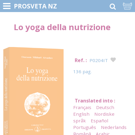
PROSVETA NZ
Lo yoga della nutrizione
Ref. :
P0204IT
136 pag.
Translated into :
Français
Deutsch
English
Nordiske
språk
Español
Português
Nederlands
Românã
Arabic